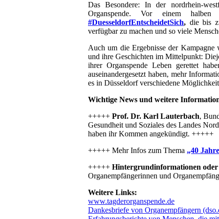
Das Besondere: In der nordrhein-west
Organspende. Vor einem halben 
#DuesseldorfEntscheidetSich
,
die bis z
verfügbar zu machen und so viele Mensche
Auch um die Ergebnisse der Kampagne wi
und ihre Geschichten im Mittelpunkt: Diej
ihrer Organspende Leben gerettet hab
auseinandergesetzt haben, mehr Informati
es in Düsseldorf verschiedene Möglichkeit
Wichtige News und weitere Informatio
+++++
Prof. Dr. Karl Lauterbach
, Bund
Gesundheit und Soziales des Landes Nord
haben ihr Kommen angekündigt. +++++
+++++ Mehr Infos zum Thema
„40 Jahr
+++++
Hintergrundinformationen oder
Organempfängerinnen und Organempfänge
Weitere Links:
www.tagderorganspende.de
Dankesbriefe von Organempfängern (dso.
Erfahrungsberichte von Menschen, die mi