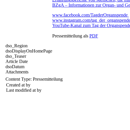
BZgA – Informationen zur Organ- und Ge
www.facebook.com/TagderOrganspende
www.instagram.com/tag_der_organspend
YouTube-Kanal zum Tag der Organspend
Pressemitteilung als
PDF
dso_Region
dsoDisplayOnHomePage
dso_Teaser
Article Date
dsoDatum
Attachments
Content Type:
Pressemitteilung
Created at
by
Last modified at
by