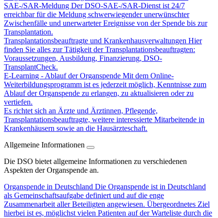
SAE-/SAR-Meldung
Der DSO-SAE-/SAR-Dienst ist 24/7
erreichbar für die Meldung schwerwiegender unerwünschter
Zwischenfälle und unerwarteter Ereignisse von der Spende bis zur
Transplantation.
Transplantationsbeauftragte und Krankenhausverwaltungen
Hier
finden Sie alles zur Tätigkeit der Transplantationsbeauftragten:
Voraussetzungen, Ausbildung, Finanzierung, DSO-
TransplantCheck.
E-Learning - Ablauf der Organspende
Mit dem Online-
Weiterbildungsprogramm ist es jederzeit möglich, Kenntnisse zum
Ablauf der Organspende zu erlangen, zu aktualisieren oder zu
vertiefen.
Es richtet sich an Ärzte und Ärztinnen, Pflegende,
Transplantationsbeauftragte, weitere interessierte Mitarbeitende in
Krankenhäusern sowie an die Hausärzteschaft.
Allgemeine Informationen
Die DSO bietet allgemeine Informationen zu verschiedenen
Aspekten der Organspende an.
Organspende in Deutschland
Die Organspende ist in Deutschland
als Gemeinschaftsaufgabe definiert und auf die enge
Zusammenarbeit aller Beteiligten angewiesen. Übergeordnetes Ziel
hierbei ist es, möglichst vielen Patienten auf der Warteliste durch die