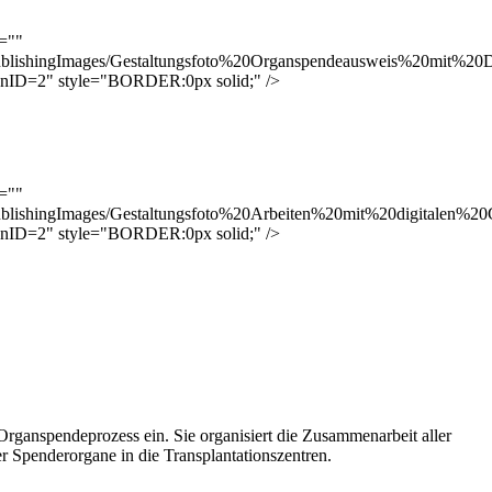
t=""
ublishingImages/Gestaltungsfoto%20Organspendeausweis%20mit%2
onID=2" style="BORDER:0px solid;" />
t=""
ublishingImages/Gestaltungsfoto%20Arbeiten%20mit%20digitalen%20
onID=2" style="BORDER:0px solid;" />
rganspendeprozess ein. Sie organisiert die Zusammenarbeit aller
 Spenderorgane in die Transplantationszentren.