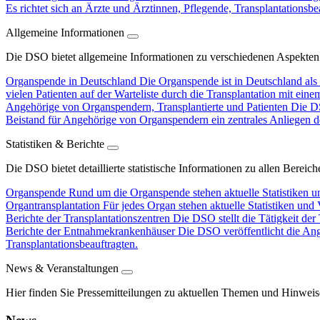
Es richtet sich an Ärzte und Ärztinnen, Pflegende, Transplantationsbe
Allgemeine Informationen
Die DSO bietet allgemeine Informationen zu verschiedenen Aspekten
Organspende in Deutschland
Die Organspende ist in Deutschland als 
vielen Patienten auf der Warteliste durch die Transplantation mit ein
Angehörige von Organspendern, Transplantierte und Patienten
Die DS
Beistand für Angehörige von Organspendern ein zentrales Anliegen d
Statistiken & Berichte
Die DSO bietet detaillierte statistische Informationen zu allen Berei
Organspende
Rund um die Organspende stehen aktuelle Statistiken u
Organtransplantation
Für jedes Organ stehen aktuelle Statistiken und
Berichte der Transplantationszentren
Die DSO stellt die Tätigkeit der
Berichte der Entnahmekrankenhäuser
Die DSO veröffentlicht die An
Transplantationsbeauftragten.
News & Veranstaltungen
Hier finden Sie Pressemitteilungen zu aktuellen Themen und Hinweis