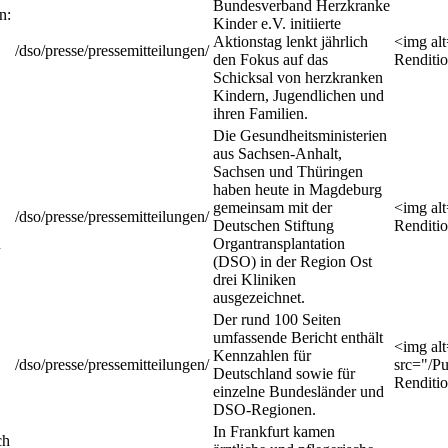
Bundesverband Herzkranke
n:
Kinder e.V. initiierte
Aktionstag lenkt jährlich
<img al
/dso/presse/pressemitteilungen/
den Fokus auf das
Renditi
Schicksal von herzkranken
Kindern, Jugendlichen und
ihren Familien.
Die Gesundheitsministerien
aus Sachsen-Anhalt,
Sachsen und Thüringen
haben heute in Magdeburg
gemeinsam mit der
<img al
/dso/presse/pressemitteilungen/
Deutschen Stiftung
Renditi
n
Organtransplantation
(DSO) in der Region Ost
drei Kliniken
ausgezeichnet.
Der rund 100 Seiten
umfassende Bericht enthält
<img al
Kennzahlen für
/dso/presse/pressemitteilungen/
src="/P
Deutschland sowie für
Renditi
einzelne Bundesländer und
DSO-Regionen.
In Frankfurt kamen
ch