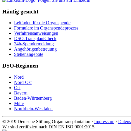
Folgen Sie uns auf LinkedIn
Häufig gesucht
Leitfaden für die Organspende
Formulare im Organspendeprozess
Verfahrensanweisungen
DSO-TransplantCheck
24h-Spendermeldung
Angehörigenbetreuung
Stellenangebote
DSO-Regionen
Nord
Nord-Ost
Ost
Bayern
Baden-Württemberg
Mitte
Nordrhein-Westfalen
©
2019
Deutsche Stiftung Organtransplantation ·
Impressum
·
Datens
Wir sind zertifiziert nach DIN EN ISO 9001:2015.