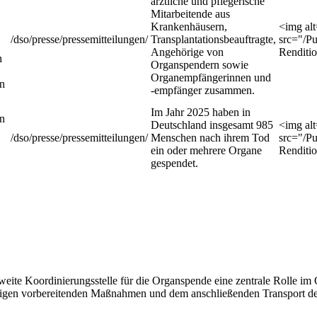
ärztliche und pflegerische
Mitarbeitende aus
Krankenhäusern,
<img al
/dso/presse/pressemitteilungen/
Transplantationsbeauftragte,
src="/P
Angehörige von
Renditi
n
Organspendern sowie
Organempfängerinnen und
on
-empfänger zusammen.
Im Jahr 2025 haben in
on
Deutschland insgesamt 985
<img al
/dso/presse/pressemitteilungen/
Menschen nach ihrem Tod
src="/P
ein oder mehrere Organe
Renditi
gespendet.
ite Koordinierungsstelle für die Organspende eine zentrale Rolle im O
hörigen vorbereitenden Maßnahmen und dem anschließenden Transport der