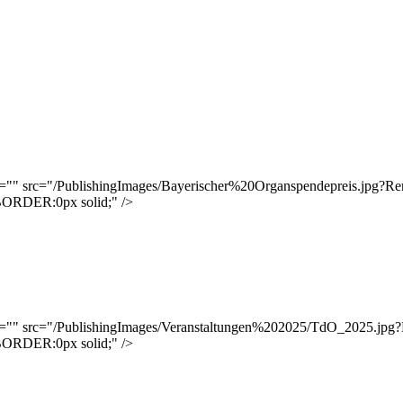
t="" src="/PublishingImages/Bayerischer%20Organspendepreis.jpg?Re
BORDER:0px solid;" />
t="" src="/PublishingImages/Veranstaltungen%202025/TdO_2025.jpg
BORDER:0px solid;" />