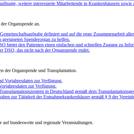
auftragte, weitere interessierte Mitarbeitende in Krankenhäusern sowie 
 der Organspende an.
Gemeinschaftsaufgabe definiert und auf die enge Zusammenarbeit aller 
em geeigneten Spenderorgan zu helfen.
O bietet den Patienten einen einfachen und schnellen Zugang zu Infor
er DSO, das nicht nach der Organspende endet.
chen der Organspende und Transplantation.
nd Vorjahresdaten zur Verfügung.
 Vorjahresdaten zur Verfügung.
 Transplantationszentren in Deutschland gemäß dem Transplantationsges
gaben zur Tätigkeit der Entnahmekrankenhäuser gemäß § 9 der Vereinb
e auf bundesweite und regionale Veranstaltungen.