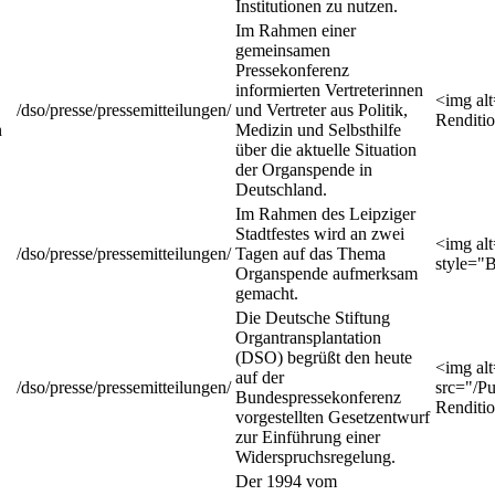
Institutionen zu nutzen.
Im Rahmen einer
gemeinsamen
Pressekonferenz
informierten Vertreterinnen
<img al
/dso/presse/pressemitteilungen/
und Vertreter aus Politik,
Renditi
n
Medizin und Selbsthilfe
über die aktuelle Situation
der Organspende in
Deutschland.
Im Rahmen des Leipziger
Stadtfestes wird an zwei
<img al
/dso/presse/pressemitteilungen/
Tagen auf das Thema
style="
Organspende aufmerksam
gemacht.
Die Deutsche Stiftung
Organtransplantation
(DSO) begrüßt den heute
<img al
auf der
/dso/presse/pressemitteilungen/
src="/P
Bundespressekonferenz
Renditi
vorgestellten Gesetzentwurf
zur Einführung einer
Widerspruchsregelung.
Der 1994 vom