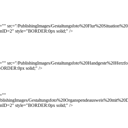
t="" src="/PublishingImages/Gestaltungsfoto%20Flur%20Situation%2
onID=2" style="BORDER:0px solid;" />
t="" src="/PublishingImages/Gestaltungsfoto%20Handgeste%20Herzf
BORDER:0px solid;" />
t=""
ublishingImages/Gestaltungsfoto%20Organspendeausweis%20mit%2
onID=2" style="BORDER:0px solid;" />