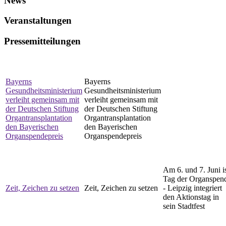
News
Veranstaltungen
Pressemitteilungen
Bayerns
Bayerns
Gesundheitsministerium
Gesundheitsministerium
verleiht gemeinsam mit
verleiht gemeinsam mit
der Deutschen Stiftung
der Deutschen Stiftung
Organtransplantation
Organtransplantation
den Bayerischen
den Bayerischen
Organspendepreis
Organspendepreis
Am 6. und 7. Juni i
Tag der Organspen
Zeit, Zeichen zu setzen
Zeit, Zeichen zu setzen
- Leipzig integriert
den Aktionstag in
sein Stadtfest