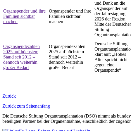
und Dank an die
Organspender auf
Organspender und ihre
Organspender und ihre
der Jahrestagung
Familien sichtbar
Familien sichtbar
2026 der Region
machen
machen
Mitte der Deutsche
Stiftung
Organtransplantati
Deutsche Stiftung
Organspendezahlen
Organspendezahlen
Organtransplantati
2025 auf höchstem
2025 auf höchstem
klärt auf: „Hohes
Stand seit 2012 –
Stand seit 2012 –
Alter spricht nicht
dennoch weiterhin
dennoch weiterhin
gegen eine
großer Bedarf
großer Bedarf
Organspende“
Zurück
Zurück zum Seitenanfang
Die Deutsche Stiftung Organtransplantation (DSO) nimmt als bundeswe
beteiligten Partner bei der Organentnahme, einschließlich der zuge