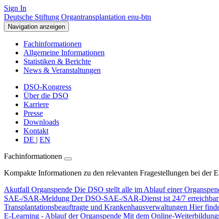
Sign In
Deutsche Stiftung Organtransplantation enu-btn
Navigation anzeigen
Fachinformationen
Allgemeine Informationen
Statistiken & Berichte
News & Veranstaltungen
DSO-Kongress
Über die DSO
Karriere
Presse
Downloads
Kontakt
DE
|
EN
Fachinformationen
Kompakte Informationen zu den relevanten Fragestellungen bei der 
Akutfall Organspende
Die DSO stellt alle im Ablauf einer Organspen
SAE-/SAR-Meldung
Der DSO-SAE-/SAR-Dienst ist 24/7 erreichbar f
Transplantationsbeauftragte und Krankenhausverwaltungen
Hier find
E-Learning - Ablauf der Organspende
Mit dem Online-Weiterbildungsp