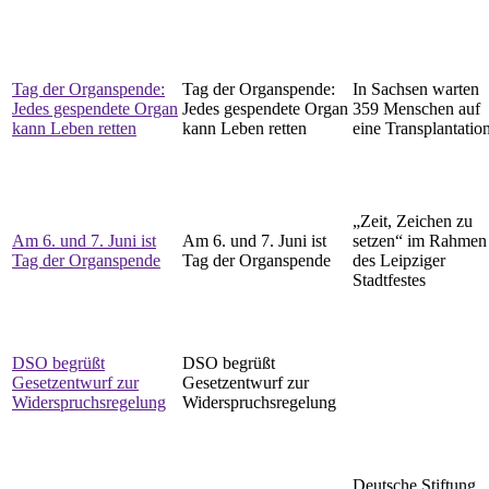
Tag der Organspende:
Tag der Organspende:
In Sachsen warten
Jedes gespendete Organ
Jedes gespendete Organ
359 Menschen auf
kann Leben retten
kann Leben retten
eine Transplantatio
„Zeit, Zeichen zu
Am 6. und 7. Juni ist
Am 6. und 7. Juni ist
setzen“ im Rahmen
Tag der Organspende
Tag der Organspende
des Leipziger
Stadtfestes
DSO begrüßt
DSO begrüßt
Gesetzentwurf zur
Gesetzentwurf zur
Widerspruchsregelung
Widerspruchsregelung
Deutsche Stiftung