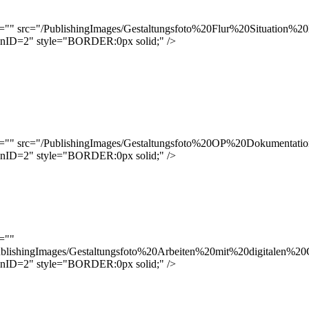
t="" src="/PublishingImages/Gestaltungsfoto%20Flur%20Situation%2
onID=2" style="BORDER:0px solid;" />
t="" src="/PublishingImages/Gestaltungsfoto%20OP%20Dokumentatio
onID=2" style="BORDER:0px solid;" />
t=""
ublishingImages/Gestaltungsfoto%20Arbeiten%20mit%20digitalen%20
onID=2" style="BORDER:0px solid;" />