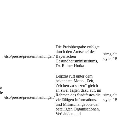
Die Preisübergabe erfolgte
durch den Amtschef des
<img al
/dso/presse/pressemitteilungen/
Bayerischen
style="
Gesundheitsministeriums,
Dr. Rainer Hutka
Leipzig ruft unter dem
bekannten Motto „Zeit,
Zeichen zu setzen“ gleich
st
an zwei Tagen dazu auf, im
de
Rahmen des Stadtfestes die
<img al
/dso/presse/pressemitteilungen/
vielfältigen Informations-
style="
und Mitmachangebote der
beteiligten Organisationen,
Verbänden und