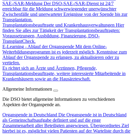
SAE-/SAR-Meldung
Der DSO-SAE-/SAR-Dienst ist 24/7
erreichbar für die Meldung schwerwiegender unerwünschter
Zwischenfälle und unerwarteter Ereignisse von der Spende bis zur
Transplantation.
Transplantationsbeauftragte und Krankenhausverwaltungen
Hier
finden Sie alles zur Tätigkeit der Transplantationsbeauftragten:
Voraussetzungen, Ausbildung, Finanzierung, DSO-
TransplantCheck.
E-Learning - Ablauf der Organspende
Mit dem Online-
Weiterbildungsprogramm ist es jederzeit möglich, Kenntnisse zum
Ablauf der Organspende zu erlangen, zu aktualisieren oder zu
vertiefen.
Es richtet sich an Ärzte und Ärztinnen, Pflegende,
Transplantationsbeauftragte, weitere interessierte Mitarbeitende in
Krankenhäusern sowie an die Hausärzteschaft.
Allgemeine Informationen
Die DSO bietet allgemeine Informationen zu verschiedenen
Aspekten der Organspende an.
Organspende in Deutschland
Die Organspende ist in Deutschland
als Gemeinschaftsaufgabe definiert und auf die enge
Zusammenarbeit aller Beteiligten angewiesen. Übergeordnetes Ziel
hierbei ist es, möglichst vielen Patienten auf der Warteliste durch die