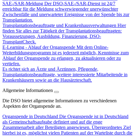
SAE-/SAR-Meldung
Der DSO-SAE-/SAR-Dienst ist 24/7
erreichbar für die Meldung schwerwiegender unerwünschter
Zwischenfälle und unerwarteter Ereignisse von der Spende bis zur
Transplantation.
Transplantationsbeauftragte und Krankenhausverwaltungen
Hier
finden Sie alles zur Tätigkeit der Transplantationsbeauftragten:
Voraussetzungen, Ausbildung, Finanzierung, DSO-
TransplantCheck.
E-Learning - Ablauf der Organspende
Mit dem Online-
Weiterbildungsprogramm ist es jederzeit möglich, Kenntnisse zum
Ablauf der Organspende zu erlangen, zu aktualisieren oder zu
vertiefen.
Es richtet sich an Ärzte und Ärztinnen, Pflegende,
Transplantationsbeauftragte, weitere interessierte Mitarbeitende in
Krankenhäusern sowie an die Hausärzteschaft.
Allgemeine Informationen
Die DSO bietet allgemeine Informationen zu verschiedenen
Aspekten der Organspende an.
Organspende in Deutschland
Die Organspende ist in Deutschland
als Gemeinschaftsaufgabe definiert und auf die enge
Zusammenarbeit aller Beteiligten angewiesen. Übergeordnetes Ziel
hierbei ist es, möglichst vielen Patienten auf der Warteliste durch die