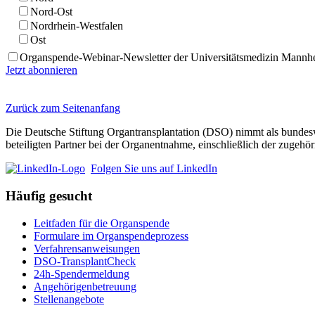
Nord-Ost
Nordrhein-Westfalen
Ost
Organspende-Webinar-Newsletter der Universitätsmedizin Mannh
Jetzt abonnieren
Zurück zum Seitenanfang
Die Deutsche Stiftung Organtransplantation (DSO) nimmt als bundeswe
beteiligten Partner bei der Organentnahme, einschließlich der zuge
Folgen Sie uns auf LinkedIn
Häufig gesucht
Leitfaden für die Organspende
Formulare im Organspendeprozess
Verfahrensanweisungen
DSO-TransplantCheck
24h-Spendermeldung
Angehörigenbetreuung
Stellenangebote