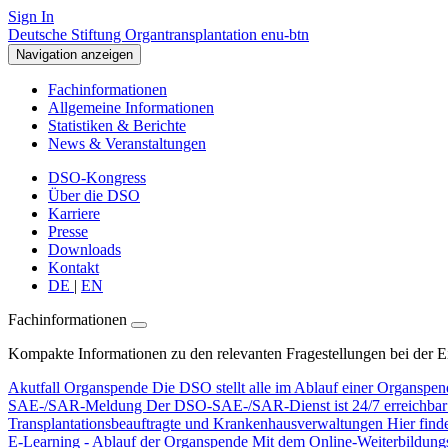
Sign In
Deutsche Stiftung Organtransplantation enu-btn
Navigation anzeigen
Fachinformationen
Allgemeine Informationen
Statistiken & Berichte
News & Veranstaltungen
DSO-Kongress
Über die DSO
Karriere
Presse
Downloads
Kontakt
DE
|
EN
Fachinformationen
Kompakte Informationen zu den relevanten Fragestellungen bei der 
Akutfall Organspende
Die DSO stellt alle im Ablauf einer Organspen
SAE-/SAR-Meldung
Der DSO-SAE-/SAR-Dienst ist 24/7 erreichbar f
Transplantationsbeauftragte und Krankenhausverwaltungen
Hier find
E-Learning - Ablauf der Organspende
Mit dem Online-Weiterbildungsp