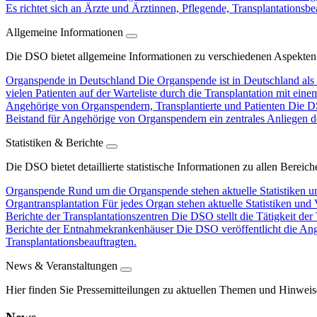
Es richtet sich an Ärzte und Ärztinnen, Pflegende, Transplantationsbe
Allgemeine Informationen
Die DSO bietet allgemeine Informationen zu verschiedenen Aspekten
Organspende in Deutschland
Die Organspende ist in Deutschland als 
vielen Patienten auf der Warteliste durch die Transplantation mit ein
Angehörige von Organspendern, Transplantierte und Patienten
Die DS
Beistand für Angehörige von Organspendern ein zentrales Anliegen d
Statistiken & Berichte
Die DSO bietet detaillierte statistische Informationen zu allen Berei
Organspende
Rund um die Organspende stehen aktuelle Statistiken u
Organtransplantation
Für jedes Organ stehen aktuelle Statistiken und
Berichte der Transplantationszentren
Die DSO stellt die Tätigkeit der
Berichte der Entnahmekrankenhäuser
Die DSO veröffentlicht die An
Transplantationsbeauftragten.
News & Veranstaltungen
Hier finden Sie Pressemitteilungen zu aktuellen Themen und Hinweis