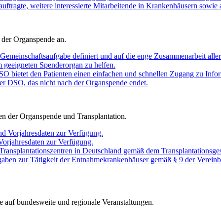
auftragte, weitere interessierte Mitarbeitende in Krankenhäusern sowie 
 der Organspende an.
Gemeinschaftsaufgabe definiert und auf die enge Zusammenarbeit aller 
em geeigneten Spenderorgan zu helfen.
O bietet den Patienten einen einfachen und schnellen Zugang zu Infor
er DSO, das nicht nach der Organspende endet.
chen der Organspende und Transplantation.
nd Vorjahresdaten zur Verfügung.
 Vorjahresdaten zur Verfügung.
 Transplantationszentren in Deutschland gemäß dem Transplantationsges
gaben zur Tätigkeit der Entnahmekrankenhäuser gemäß § 9 der Vereinb
e auf bundesweite und regionale Veranstaltungen.