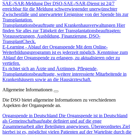
SAE-/SAR-Meldung
Der DSO-SAE-/SAR-Dienst ist 24/7
erreichbar für die Meldung schwerwiegender unerwünschter
Zwischenfälle und unerwarteter Ereignisse von der Spende bis zur
Transplantation.
Transplantationsbeauftragte und Krankenhausverwaltungen
Hier
finden Sie alles zur Tätigkeit der Transplantationsbeauftragten:
Voraussetzungen, Ausbildung, Finanzierung, DSO-
TransplantCheck.
E-Learning - Ablauf der Organspende
Mit dem Online-
Weiterbildungsprogramm ist es jederzeit möglich, Kenntnisse zum
Ablauf der Organspende zu erlangen, zu aktualisieren oder zu
vertiefen.
Es richtet sich an Ärzte und Ärztinnen, Pflegende,
Transplantationsbeauftragte, weitere interessierte Mitarbeitende in
Krankenhäusern sowie an die Hausärzteschaft.
Allgemeine Informationen
Die DSO bietet allgemeine Informationen zu verschiedenen
Aspekten der Organspende an.
Organspende in Deutschland
Die Organspende ist in Deutschland
als Gemeinschaftsaufgabe definiert und auf die enge
Zusammenarbeit aller Beteiligten angewiesen. Übergeordnetes Ziel
hierbei ist es, möglichst vielen Patienten auf der Warteliste durch die