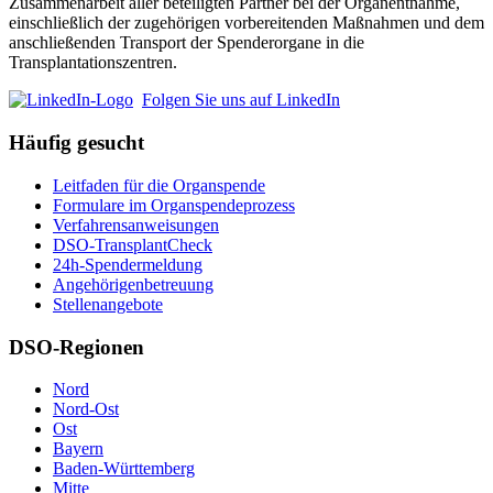
Zusammenarbeit aller beteiligten Partner bei der Organentnahme,
einschließlich der zugehörigen vorbereitenden Maßnahmen und dem
anschließenden Transport der Spenderorgane in die
Transplantationszentren.
Folgen Sie uns auf LinkedIn
Häufig gesucht
Leitfaden für die Organspende
Formulare im Organspendeprozess
Verfahrensanweisungen
DSO-TransplantCheck
24h-Spendermeldung
Angehörigenbetreuung
Stellenangebote
DSO-Regionen
Nord
Nord-Ost
Ost
Bayern
Baden-Württemberg
Mitte