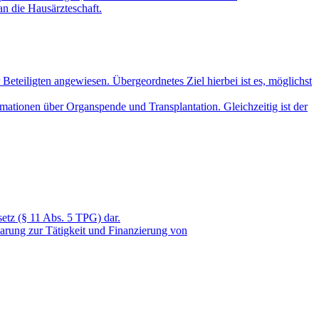
an die Hausärzteschaft.
Beteiligten angewiesen. Übergeordnetes Ziel hierbei ist es, möglichst
mationen über Organspende und Transplantation. Gleichzeitig ist der
etz (§ 11 Abs. 5 TPG) dar.
arung zur Tätigkeit und Finanzierung von