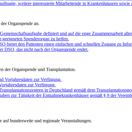
auftragte, weitere interessierte Mitarbeitende in Krankenhäusern sowie 
 der Organspende an.
Gemeinschaftsaufgabe definiert und auf die enge Zusammenarbeit aller 
em geeigneten Spenderorgan zu helfen.
O bietet den Patienten einen einfachen und schnellen Zugang zu Infor
er DSO, das nicht nach der Organspende endet.
chen der Organspende und Transplantation.
nd Vorjahresdaten zur Verfügung.
 Vorjahresdaten zur Verfügung.
 Transplantationszentren in Deutschland gemäß dem Transplantationsges
gaben zur Tätigkeit der Entnahmekrankenhäuser gemäß § 9 der Vereinb
e auf bundesweite und regionale Veranstaltungen.