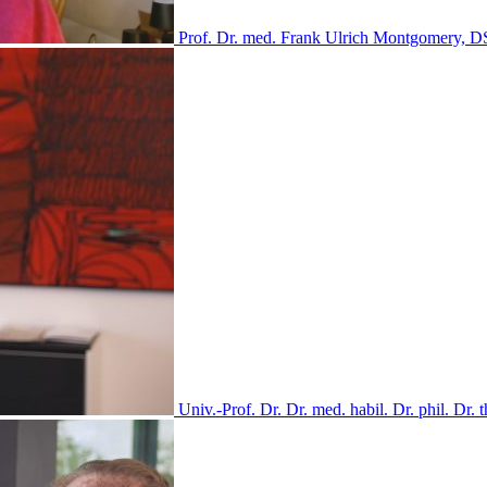
Prof. Dr. med. Frank Ulrich Montgomery, DS
Univ.-Prof. Dr. Dr. med. habil. Dr. phil. Dr. 