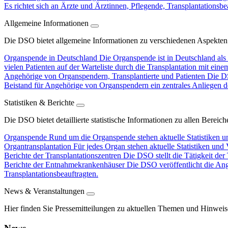
Es richtet sich an Ärzte und Ärztinnen, Pflegende, Transplantationsbe
Allgemeine Informationen
Die DSO bietet allgemeine Informationen zu verschiedenen Aspekten
Organspende in Deutschland
Die Organspende ist in Deutschland als 
vielen Patienten auf der Warteliste durch die Transplantation mit ein
Angehörige von Organspendern, Transplantierte und Patienten
Die DS
Beistand für Angehörige von Organspendern ein zentrales Anliegen d
Statistiken & Berichte
Die DSO bietet detaillierte statistische Informationen zu allen Berei
Organspende
Rund um die Organspende stehen aktuelle Statistiken u
Organtransplantation
Für jedes Organ stehen aktuelle Statistiken und
Berichte der Transplantationszentren
Die DSO stellt die Tätigkeit der
Berichte der Entnahmekrankenhäuser
Die DSO veröffentlicht die An
Transplantationsbeauftragten.
News & Veranstaltungen
Hier finden Sie Pressemitteilungen zu aktuellen Themen und Hinweis