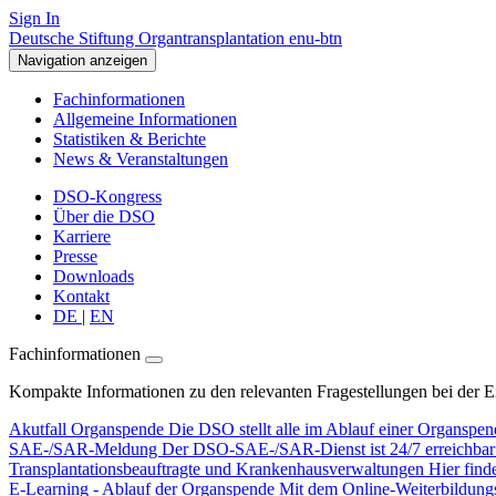
Sign In
Deutsche Stiftung Organtransplantation enu-btn
Navigation anzeigen
Fachinformationen
Allgemeine Informationen
Statistiken & Berichte
News & Veranstaltungen
DSO-Kongress
Über die DSO
Karriere
Presse
Downloads
Kontakt
DE
|
EN
Fachinformationen
Kompakte Informationen zu den relevanten Fragestellungen bei der 
Akutfall Organspende
Die DSO stellt alle im Ablauf einer Organspen
SAE-/SAR-Meldung
Der DSO-SAE-/SAR-Dienst ist 24/7 erreichbar f
Transplantationsbeauftragte und Krankenhausverwaltungen
Hier find
E-Learning - Ablauf der Organspende
Mit dem Online-Weiterbildungsp