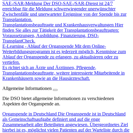
SAE-/SAR-Meldung
Der DSO-SAE-/SAR-Dienst ist 24/7
erreichbar für die Meldung schwerwiegender unerwünschter
Zwischenfälle und unerwarteter Ereignisse von der Spende bis zur
Transplantation.
Transplantationsbeauftragte und Krankenhausverwaltungen
Hier
finden Sie alles zur Tätigkeit der Transplantationsbeauftragten:
Voraussetzungen, Ausbildung, Finanzierung, DSO-
TransplantCheck.
E-Learning - Ablauf der Organspende
Mit dem Online-
Weiterbildungsprogramm ist es jederzeit möglich, Kenntnisse zum
Ablauf der Organspende zu erlangen, zu aktualisieren oder zu
vertiefen.
Es richtet sich an Ärzte und Ärztinnen, Pflegende,
Transplantationsbeauftragte, weitere interessierte Mitarbeitende in
Krankenhäusern sowie an die Hausärzteschaft.
Allgemeine Informationen
Die DSO bietet allgemeine Informationen zu verschiedenen
Aspekten der Organspende an.
Organspende in Deutschland
Die Organspende ist in Deutschland
als Gemeinschaftsaufgabe definiert und auf die enge
Zusammenarbeit aller Beteiligten angewiesen. Übergeordnetes Ziel
hierbei ist es, möglichst vielen Patienten auf der Warteliste durch die