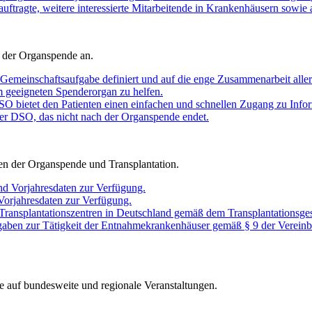
auftragte, weitere interessierte Mitarbeitende in Krankenhäusern sowie 
 der Organspende an.
Gemeinschaftsaufgabe definiert und auf die enge Zusammenarbeit aller 
em geeigneten Spenderorgan zu helfen.
O bietet den Patienten einen einfachen und schnellen Zugang zu Infor
er DSO, das nicht nach der Organspende endet.
chen der Organspende und Transplantation.
nd Vorjahresdaten zur Verfügung.
 Vorjahresdaten zur Verfügung.
 Transplantationszentren in Deutschland gemäß dem Transplantationsges
gaben zur Tätigkeit der Entnahmekrankenhäuser gemäß § 9 der Vereinb
e auf bundesweite und regionale Veranstaltungen.