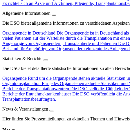
Es richtet sich an Ärzte und Ärztinnen, Pflegende, Transplantationsbe
Allgemeine Informationen
Die DSO bietet allgemeine Informationen zu verschiedenen Aspekten
Organspende in Deutschland
Die Organspende ist in Deutschland als 
vielen Patienten auf der Warteliste durch die Transplantation mit ein
Angehörige von Organspendern, Transplantierte und Patienten
Die DS
Beistand für Angehörige von Organspendern ein zentrales Anliegen d
Statistiken & Berichte
Die DSO bietet detaillierte statistische Informationen zu allen Berei
Organspende
Rund um die Organspende stehen aktuelle Statistiken u
Organtransplantation
Für jedes Organ stehen aktuelle Statistiken und
Berichte der Transplantationszentren
Die DSO stellt die Tätigkeit der
Berichte der Entnahmekrankenhäuser
Die DSO veröffentlicht die An
Transplantationsbeauftragten.
News & Veranstaltungen
Hier finden Sie Pressemitteilungen zu aktuellen Themen und Hinweis