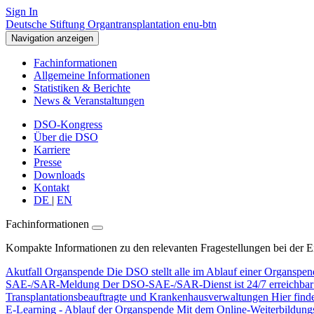
Sign In
Deutsche Stiftung Organtransplantation enu-btn
Navigation anzeigen
Fachinformationen
Allgemeine Informationen
Statistiken & Berichte
News & Veranstaltungen
DSO-Kongress
Über die DSO
Karriere
Presse
Downloads
Kontakt
DE
|
EN
Fachinformationen
Kompakte Informationen zu den relevanten Fragestellungen bei der 
Akutfall Organspende
Die DSO stellt alle im Ablauf einer Organspen
SAE-/SAR-Meldung
Der DSO-SAE-/SAR-Dienst ist 24/7 erreichbar f
Transplantationsbeauftragte und Krankenhausverwaltungen
Hier find
E-Learning - Ablauf der Organspende
Mit dem Online-Weiterbildungsp