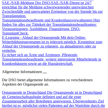
SAE-/SAR-Meldung
Der DSO-SAE-/SAR-Dienst ist 24/7
erreichbar für die Meldung schwerwiegender unerwünschter
Zwischenfälle und unerwarteter Ereignisse von der Spende bis zur
Transplantation.
Transplantationsbeauftragte und Krankenhausverwaltungen
Hier
finden Sie alles zur Tätigkeit der Transplantationsbeauftragten:
Voraussetzungen, Ausbildung, Finanzierung, DSO-
TransplantCheck.
E-Learning - Ablauf der Organspende
Mit dem Online-
Weiterbildungsprogramm ist es jederzeit möglich, Kenntnisse zum
Ablauf der Organspende zu erlangen, zu aktualisieren oder zu
vertiefen.
Es richtet sich an Ärzte und Ärztinnen, Pflegende,
Transplantationsbeauftragte, weitere interessierte Mitarbeitende in
Krankenhäusern sowie an die Hausärzteschaft.
Allgemeine Informationen
Die DSO bietet allgemeine Informationen zu verschiedenen
Aspekten der Organspende an.
Organspende in Deutschland
Die Organspende ist in Deutschland
als Gemeinschaftsaufgabe definiert und auf die enge
Zusammenarbeit aller Beteiligten angewiesen. Übergeordnetes Ziel
hierbei ist es, möglichst vielen Patienten auf der Warteliste durch die