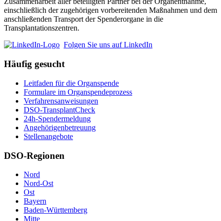
Zusammenarbeit aller beteiligten Partner bei der Organentnahme,
einschließlich der zugehörigen vorbereitenden Maßnahmen und dem
anschließenden Transport der Spenderorgane in die
Transplantationszentren.
Folgen Sie uns auf LinkedIn
Häufig gesucht
Leitfaden für die Organspende
Formulare im Organspendeprozess
Verfahrensanweisungen
DSO-TransplantCheck
24h-Spendermeldung
Angehörigenbetreuung
Stellenangebote
DSO-Regionen
Nord
Nord-Ost
Ost
Bayern
Baden-Württemberg
Mitte