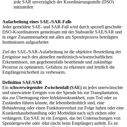
jede SAR unverzüglich der Koordinierungsstelle (DSO)
mitzuteilen
Aufarbeitung eines SAE-/SAR-Falls
Jeder gemeldete SAE- und SAR-Fall wird durch speziell geschulte
DSO-Koordinatoren gemeinsam mit der Stabsstelle SAE/SAR und
in enger Zusammenarbeit mit allen am Spendeprozess beteiligten
Institutionen aufgearbeitet
Ziel der SAE-/SAR-Aufarbeitung ist die objektive Beurteilung der
Ereignisse nach den aktuellen medizinisch-wissenschaftlichen
Erkenntnissen, um gegebenenfalls bestehende und zukünftige
Prozesse zu optimieren, Gefahren zu erkennen und letztlich die
Empfängersicherheit zu verbessern.
Definition SAE/SAR
Ein
schwerwiegender Zwischenfall (SAE)
ist jedes unerwünschte
und unerwartete Ereignis von der Spende bis zur Transplantation,
das zur Übertragung einer Infektionskrankheit, zum Tod oder zu
Zuständen führen könnte, die lebensbedrohlich sind, eine
Behinderung oder einen Funktionsverlust zur Folge haben oder eine
Krankenhausbehandlung oder Morbidität nach sich ziehen oder
verlängern. Ein SAE ist ein Ereignis, das bei Untersuchungen von
Spendergewebe oder -blut (nicht beim Empfänger) auftritt. Es ist