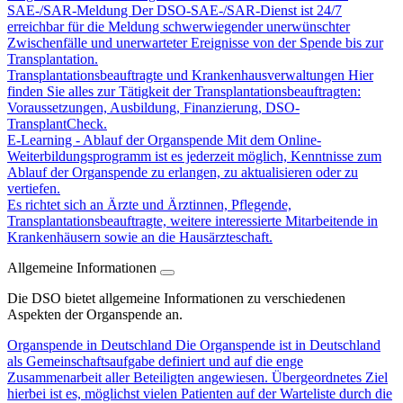
SAE-/SAR-Meldung
Der DSO-SAE-/SAR-Dienst ist 24/7
erreichbar für die Meldung schwerwiegender unerwünschter
Zwischenfälle und unerwarteter Ereignisse von der Spende bis zur
Transplantation.
Transplantationsbeauftragte und Krankenhausverwaltungen
Hier
finden Sie alles zur Tätigkeit der Transplantationsbeauftragten:
Voraussetzungen, Ausbildung, Finanzierung, DSO-
TransplantCheck.
E-Learning - Ablauf der Organspende
Mit dem Online-
Weiterbildungsprogramm ist es jederzeit möglich, Kenntnisse zum
Ablauf der Organspende zu erlangen, zu aktualisieren oder zu
vertiefen.
Es richtet sich an Ärzte und Ärztinnen, Pflegende,
Transplantationsbeauftragte, weitere interessierte Mitarbeitende in
Krankenhäusern sowie an die Hausärzteschaft.
Allgemeine Informationen
Die DSO bietet allgemeine Informationen zu verschiedenen
Aspekten der Organspende an.
Organspende in Deutschland
Die Organspende ist in Deutschland
als Gemeinschaftsaufgabe definiert und auf die enge
Zusammenarbeit aller Beteiligten angewiesen. Übergeordnetes Ziel
hierbei ist es, möglichst vielen Patienten auf der Warteliste durch die