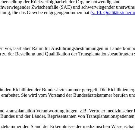
icherstellung der Rückverfolgbarkeit der Organe notwendig sind
hwerwiegender Zwischenfälle (SAE) und schwerwiegender unerwünscht
htung, die das Gewebe entgegengenommen hat
(s. 10. Qualitätssicheru
en vor, lässt aber Raum für Ausführungsbestimmungen in Länderkompe
u der Bestellung und Qualifikation der Transplantationsbeauftragten 
in den Richtlinien der Bundesärztekammer geregelt. Die Richtlinien e
rarbeitet. Sie wird vom Vorstand der Bundesärztekammer berufen und
 und -transplantation Verantwortung tragen, z.B. Vertreter medizinische
es Bundes und der Länder, Repräsentanten von Transplantationspatienten
ztekammer den Stand der Erkenntnisse der medizinischen Wissenschaft i