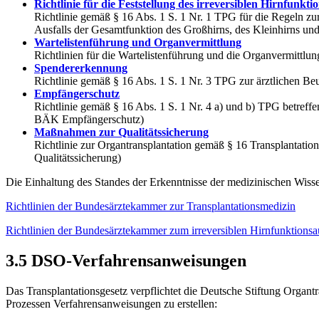
Richtlinie für die Feststellung des irreve​rsiblen Hirnfunktio
Richtlinie gemäß § 16 Abs. 1 S. 1 Nr. 1 TPG für die Regeln zur
Ausfalls der Gesamtfunktion des Großhirns, des Kleinhirns un
Wartelistenführung und Organvermittlung
Richtlinien für die Wartelistenführung und die Organvermittlu
Spendererkennung
Richtlinie gemäß § 16 Abs. 1 S. 1 Nr. 3 TPG zur ärztlichen 
Empfängerschutz
Richtlinie gemäß § 16 Abs. 1 S. 1 Nr. 4 a) und b) TPG betr
BÄK Empfängerschutz)
Maßnahmen zur Qualitätssicherung​
Richtlinie zur Organtransplantation gemäß § 16 Transplantat
Qualitätssicherung)
Die Einhaltung des Standes der Erkenntnisse der medizinischen Wiss
Richtlinien der Bundesärztekammer zur Transplantationsmedizin
Richtlinien der Bundesärztekammer zum irreversiblen Hirnfunktionsau
3.5 DSO-Verfahrensanweisungen
Das Transplantationsgesetz verpflichtet die Deutsche Stiftung Organ
Prozessen Verfahrensanweisungen zu erstellen: