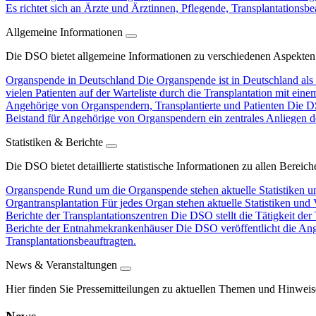
Es richtet sich an Ärzte und Ärztinnen, Pflegende, Transplantationsbe
Allgemeine Informationen
Die DSO bietet allgemeine Informationen zu verschiedenen Aspekten
Organspende in Deutschland
Die Organspende ist in Deutschland als 
vielen Patienten auf der Warteliste durch die Transplantation mit ein
Angehörige von Organspendern, Transplantierte und Patienten
Die DS
Beistand für Angehörige von Organspendern ein zentrales Anliegen d
Statistiken & Berichte
Die DSO bietet detaillierte statistische Informationen zu allen Berei
Organspende
Rund um die Organspende stehen aktuelle Statistiken u
Organtransplantation
Für jedes Organ stehen aktuelle Statistiken und
Berichte der Transplantationszentren
Die DSO stellt die Tätigkeit der
Berichte der Entnahmekrankenhäuser
Die DSO veröffentlicht die An
Transplantationsbeauftragten.
News & Veranstaltungen
Hier finden Sie Pressemitteilungen zu aktuellen Themen und Hinweis