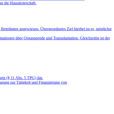
an die Hausärzteschaft.
Beteiligten angewiesen. Übergeordnetes Ziel hierbei ist es, möglichst
mationen über Organspende und Transplantation. Gleichzeitig ist der
etz (§ 11 Abs. 5 TPG) dar.
arung zur Tätigkeit und Finanzierung von