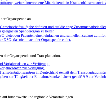
auftragte, weitere interessierte Mitarbeitende in Krankenhäusern sowie 
 der Organspende an.
Gemeinschaftsaufgabe definiert und auf die enge Zusammenarbeit aller 
em geeigneten Spenderorgan zu helfen.
O bietet den Patienten einen einfachen und schnellen Zugang zu Infor
er DSO, das nicht nach der Organspende endet.
chen der Organspende und Transplantation.
nd Vorjahresdaten zur Verfügung.
 Vorjahresdaten zur Verfügung.
 Transplantationszentren in Deutschland gemäß dem Transplantationsges
gaben zur Tätigkeit der Entnahmekrankenhäuser gemäß § 9 der Vereinb
e auf bundesweite und regionale Veranstaltungen.