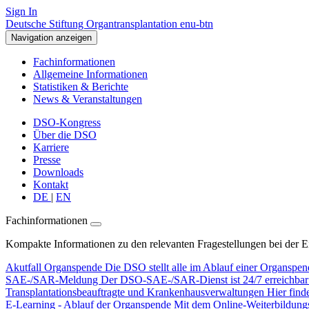
Sign In
Deutsche Stiftung Organtransplantation enu-btn
Navigation anzeigen
Fachinformationen
Allgemeine Informationen
Statistiken & Berichte
News & Veranstaltungen
DSO-Kongress
Über die DSO
Karriere
Presse
Downloads
Kontakt
DE
|
EN
Fachinformationen
Kompakte Informationen zu den relevanten Fragestellungen bei der 
Akutfall Organspende
Die DSO stellt alle im Ablauf einer Organspen
SAE-/SAR-Meldung
Der DSO-SAE-/SAR-Dienst ist 24/7 erreichbar f
Transplantationsbeauftragte und Krankenhausverwaltungen
Hier find
E-Learning - Ablauf der Organspende
Mit dem Online-Weiterbildungsp