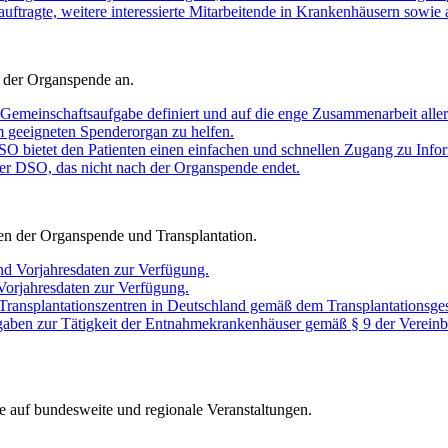
auftragte, weitere interessierte Mitarbeitende in Krankenhäusern sowie 
 der Organspende an.
Gemeinschaftsaufgabe definiert und auf die enge Zusammenarbeit aller 
em geeigneten Spenderorgan zu helfen.
O bietet den Patienten einen einfachen und schnellen Zugang zu Infor
er DSO, das nicht nach der Organspende endet.
chen der Organspende und Transplantation.
nd Vorjahresdaten zur Verfügung.
 Vorjahresdaten zur Verfügung.
 Transplantationszentren in Deutschland gemäß dem Transplantationsges
gaben zur Tätigkeit der Entnahmekrankenhäuser gemäß § 9 der Vereinb
e auf bundesweite und regionale Veranstaltungen.