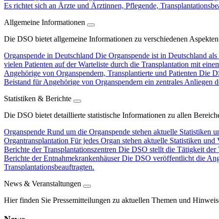
Es richtet sich an Ärzte und Ärztinnen, Pflegende, Transplantationsbe
Allgemeine Informationen
Die DSO bietet allgemeine Informationen zu verschiedenen Aspekten
Organspende in Deutschland
Die Organspende ist in Deutschland als 
vielen Patienten auf der Warteliste durch die Transplantation mit ein
Angehörige von Organspendern, Transplantierte und Patienten
Die DS
Beistand für Angehörige von Organspendern ein zentrales Anliegen d
Statistiken & Berichte
Die DSO bietet detaillierte statistische Informationen zu allen Berei
Organspende
Rund um die Organspende stehen aktuelle Statistiken u
Organtransplantation
Für jedes Organ stehen aktuelle Statistiken und
Berichte der Transplantationszentren
Die DSO stellt die Tätigkeit der
Berichte der Entnahmekrankenhäuser
Die DSO veröffentlicht die An
Transplantationsbeauftragten.
News & Veranstaltungen
Hier finden Sie Pressemitteilungen zu aktuellen Themen und Hinweis