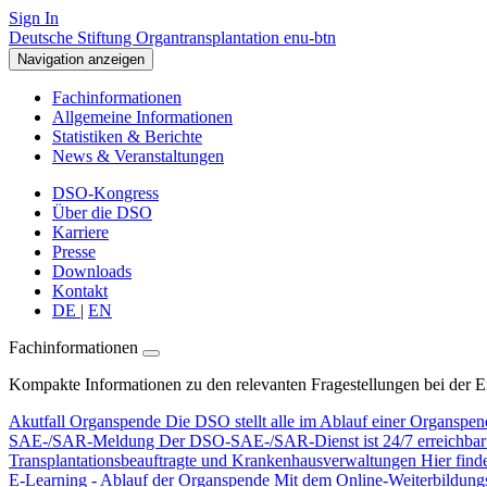
Sign In
Deutsche Stiftung Organtransplantation enu-btn
Navigation anzeigen
Fachinformationen
Allgemeine Informationen
Statistiken & Berichte
News & Veranstaltungen
DSO-Kongress
Über die DSO
Karriere
Presse
Downloads
Kontakt
DE
|
EN
Fachinformationen
Kompakte Informationen zu den relevanten Fragestellungen bei der 
Akutfall Organspende
Die DSO stellt alle im Ablauf einer Organspen
SAE-/SAR-Meldung
Der DSO-SAE-/SAR-Dienst ist 24/7 erreichbar f
Transplantationsbeauftragte und Krankenhausverwaltungen
Hier find
E-Learning - Ablauf der Organspende
Mit dem Online-Weiterbildungsp