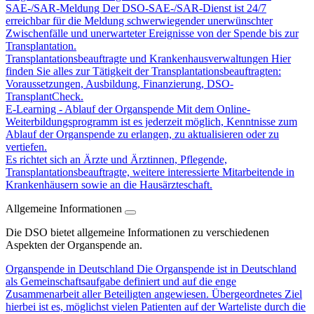
SAE-/SAR-Meldung
Der DSO-SAE-/SAR-Dienst ist 24/7
erreichbar für die Meldung schwerwiegender unerwünschter
Zwischenfälle und unerwarteter Ereignisse von der Spende bis zur
Transplantation.
Transplantationsbeauftragte und Krankenhausverwaltungen
Hier
finden Sie alles zur Tätigkeit der Transplantationsbeauftragten:
Voraussetzungen, Ausbildung, Finanzierung, DSO-
TransplantCheck.
E-Learning - Ablauf der Organspende
Mit dem Online-
Weiterbildungsprogramm ist es jederzeit möglich, Kenntnisse zum
Ablauf der Organspende zu erlangen, zu aktualisieren oder zu
vertiefen.
Es richtet sich an Ärzte und Ärztinnen, Pflegende,
Transplantationsbeauftragte, weitere interessierte Mitarbeitende in
Krankenhäusern sowie an die Hausärzteschaft.
Allgemeine Informationen
Die DSO bietet allgemeine Informationen zu verschiedenen
Aspekten der Organspende an.
Organspende in Deutschland
Die Organspende ist in Deutschland
als Gemeinschaftsaufgabe definiert und auf die enge
Zusammenarbeit aller Beteiligten angewiesen. Übergeordnetes Ziel
hierbei ist es, möglichst vielen Patienten auf der Warteliste durch die